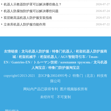
机器人示教器防护罩可以解决哪些痛点？
2026-07-27
机器人防腐蚀防护服可以解决哪些问题
2026-07-24
双层耐高温机器人防护服安装指南
2026-07-23
立体库机器人防护服功能作用
2026-07-22
友情链接：
龙马机器人防护服
/
特鲁门机器人
/
桁架机器人防护服商
城
/
桁架机械手
/
桁架机器人
/
AGV智能导引车
/
Tman-
EN
/
Gantries-EN
/
トルーマン技術
/
компания трумэнь
/
龙马机器
人淘宝店
/
特鲁门防护服淘宝店
copyright©2013-2021
京ICP备20024995号-2
特鲁门（北京）科技有
限公司
网站内产品已获得专利 图片视频版权所有
未经许可 不可复制