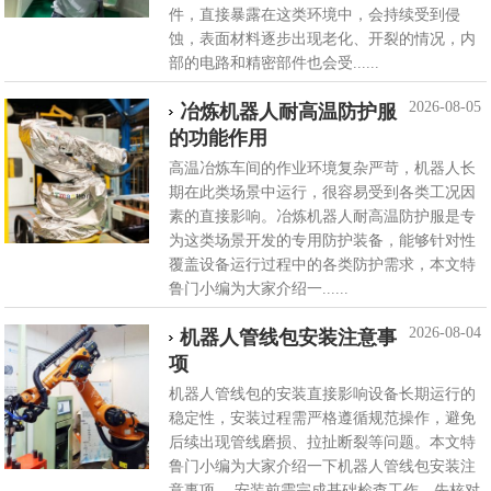
件，直接暴露在这类环境中，会持续受到侵
蚀，表面材料逐步出现老化、开裂的情况，内
部的电路和精密部件也会受......
2026-08-05
冶炼机器人耐高温防护服
的功能作用
高温冶炼车间的作业环境复杂严苛，机器人长
期在此类场景中运行，很容易受到各类工况因
素的直接影响。冶炼机器人耐高温防护服是专
为这类场景开发的专用防护装备，能够针对性
覆盖设备运行过程中的各类防护需求，本文特
鲁门小编为大家介绍一......
2026-08-04
机器人管线包安装注意事
项
机器人管线包的安装直接影响设备长期运行的
稳定性，安装过程需严格遵循规范操作，避免
后续出现管线磨损、拉扯断裂等问题。本文特
鲁门小编为大家介绍一下机器人管线包安装注
意事项。 安装前需完成基础检查工作。先核对