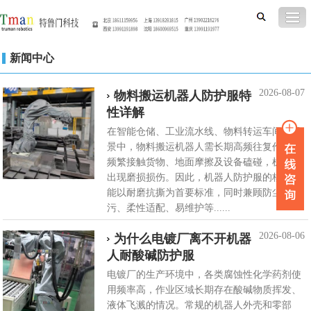
新闻中心
2026-08-07
物料搬运机器人防护服特
性详解
在智能仓储、工业流水线、物料转运车间等场
景中，物料搬运机器人需长期高频往复作业，
频繁接触货物、地面摩擦及设备磕碰，机身易
出现磨损损伤。因此，机器人防护服的核心性
能以耐磨抗撕为首要标准，同时兼顾防尘防
污、柔性适配、易维护等......
2026-08-06
为什么电镀厂离不开机器
人耐酸碱防护服
电镀厂的生产环境中，各类腐蚀性化学药剂使
用频率高，作业区域长期存在酸碱物质挥发、
液体飞溅的情况。常规的机器人外壳和零部