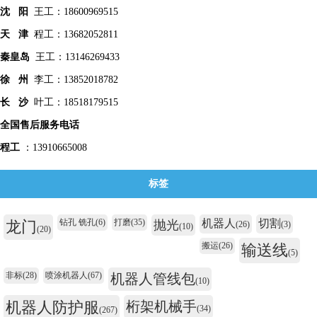
沈 阳
王工：18600969515
天 津
程工：13682052811
秦皇
岛
王工：13146269433
徐 州
李工：13852018782
长 沙
叶工：18518179515
全国售后服务电话
程工
：13910665008
标签
钻孔 铣孔
(6)
打磨
(35)
机器人
切割
龙门
抛光
(26)
(3)
(10)
(20)
搬运
(26)
输送线
(5)
非标
(28)
喷涂机器人
(67)
机器人管线包
(10)
机器人防护服
桁架机械手
(34)
(267)