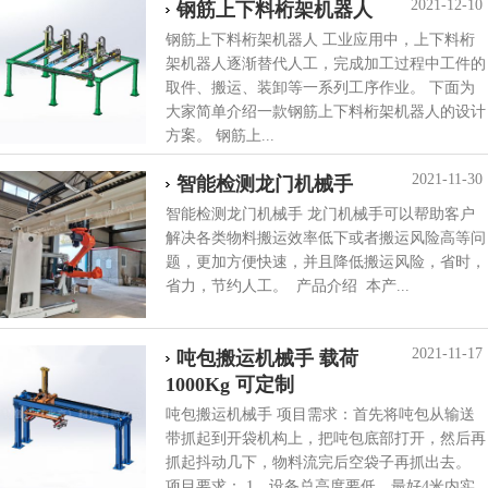
2021-12-10
钢筋上下料桁架机器人
钢筋上下料桁架机器人 工业应用中，上下料桁
架机器人逐渐替代人工，完成加工过程中工件的
取件、搬运、装卸等一系列工序作业。 下面为
大家简单介绍一款钢筋上下料桁架机器人的设计
方案。 钢筋上...
2021-11-30
智能检测龙门机械手
智能检测龙门机械手 龙门机械手可以帮助客户
解决各类物料搬运效率低下或者搬运风险高等问
题，更加方便快速，并且降低搬运风险，省时，
省力，节约人工。 产品介绍 本产...
2021-11-17
吨包搬运机械手 载荷
1000Kg 可定制
吨包搬运机械手 项目需求：首先将吨包从输送
带抓起到开袋机构上，把吨包底部打开，然后再
抓起抖动几下，物料流完后空袋子再抓出去。
项目要求： 1、设备总高度要低，最好4米内实