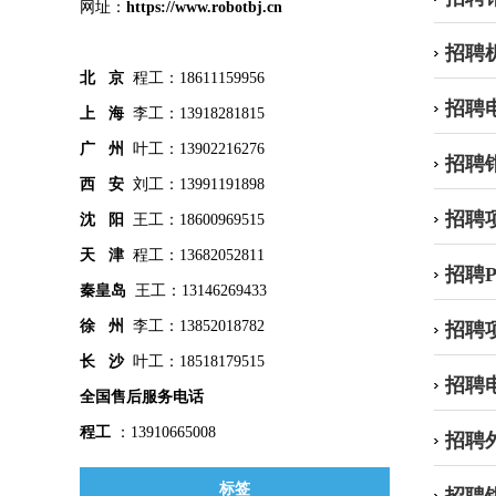
网址：
https://www.robotbj.cn
招聘
北 京
程工：18611159956
招聘
上 海
李工：13918281815
广 州
叶工：13902216276
招聘
西 安
刘工：13991191898
招聘
沈 阳
王工：18600969515
天 津
程工：13682052811
招聘
秦皇
岛
王工：13146269433
徐 州
李工：13852018782
招聘
长 沙
叶工：18518179515
招聘
全国售后服务电话
程工
：13910665008
招聘
标签