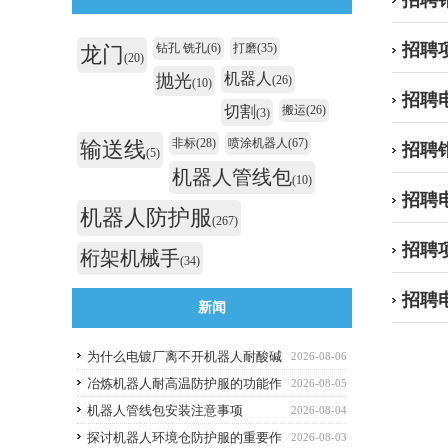
招聘
招聘
钻孔 铣孔
(6)
打磨
(35)
龙门
(20)
机器人
抛光
(26)
(10)
招聘
切割
搬运
(26)
(3)
非标
(28)
喷涂机器人
(67)
输送线
招聘
(5)
机器人管线包
(10)
招聘
机器人防护服
(267)
招聘
桁架机械手
(34)
招聘
新闻
为什么电镀厂离不开机器人耐酸碱
2026-08-06
防护服
冶炼机器人耐高温防护服的功能作
2026-08-05
用
机器人管线包安装注意事项
2026-08-04
探讨机器人环境仓防护服的重要作
2026-08-03