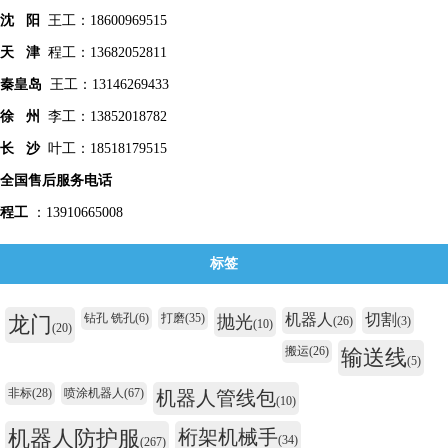
沈 阳
王工：18600969515
天 津
程工：13682052811
秦皇
岛
王工：13146269433
徐 州
李工：13852018782
长 沙
叶工：18518179515
全国售后服务电话
程工
：13910665008
标签
钻孔 铣孔
(6)
打磨
(35)
机器人
切割
龙门
抛光
(26)
(3)
(10)
(20)
搬运
(26)
输送线
(5)
非标
(28)
喷涂机器人
(67)
机器人管线包
(10)
机器人防护服
桁架机械手
(34)
(267)