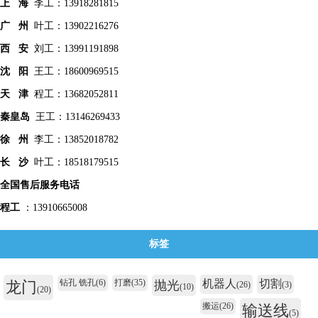
上 海
李工：13918281815
广 州
叶工：13902216276
西 安
刘工：13991191898
沈 阳
王工：18600969515
天 津
程工：13682052811
秦皇
岛
王工：13146269433
徐 州
李工：13852018782
长 沙
叶工：18518179515
全国售后服务电话
程工
：13910665008
标签
钻孔 铣孔
(6)
打磨
(35)
机器人
切割
龙门
抛光
(26)
(3)
(10)
(20)
搬运
(26)
输送线
(5)