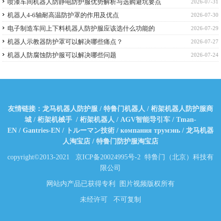
喷漆车间机器人防静电防护服优势解析与选购避坑要点
2026-07-31
机器人4-6轴耐高温防护罩的作用及优点
2026-07-30
电子制造车间上下料机器人防护服应该选什么功能的
2026-07-29
机器人示教器防护罩可以解决哪些痛点？
2026-07-27
机器人防腐蚀防护服可以解决哪些问题
2026-07-24
友情链接：
龙马机器人防护服
/
特鲁门机器人
/
桁架机器人防护服商
城
/
桁架机械手
/
桁架机器人
/
AGV智能导引车
/
Tman-
EN
/
Gantries-EN
/
トルーマン技術
/
компания трумэнь
/
龙马机器
人淘宝店
/
特鲁门防护服淘宝店
copyright©2013-2021
京ICP备20024995号-2
特鲁门（北京）科技有
限公司
网站内产品已获得专利 图片视频版权所有
未经许可 不可复制